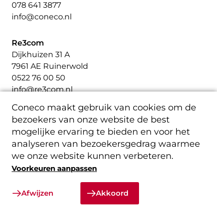
078 641 3877
info@coneco.nl
Re3com
Dijkhuizen 31 A
7961 AE Ruinerwold
0522 76 00 50
info@re3com.nl
Coneco maakt gebruik van cookies om de
bezoekers van onze website de best
mogelijke ervaring te bieden en voor het
analyseren van bezoekersgedrag waarmee
we onze website kunnen verbeteren.
Voorkeuren aanpassen
Coneco en Re3Com – onderdeel van
Afwijzen
Akkoord
Swegon Nederland.