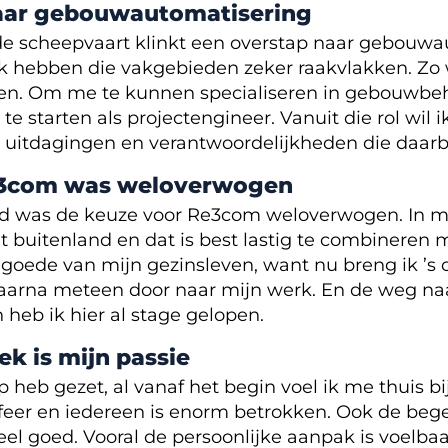
aar gebouwautomatisering
de scheepvaart klinkt een overstap naar gebouwau
 hebben die vakgebieden zeker raakvlakken. Zo w
en. Om me te kunnen specialiseren in gebouwbeh
e starten als projectengineer. Vanuit die rol wil
le uitdagingen en verantwoordelijkheden die daarb
e3com was weloverwogen
ed was de keuze voor Re3com weloverwogen. In mi
et buitenland en dat is best lastig te combineren 
goede van mijn gezinsleven, want nu breng ik ’s 
 daarna meteen door naar mijn werk. En de weg n
 heb ik hier al stage gelopen.
ek is mijn passie
tap heb gezet, al vanaf het begin voel ik me thuis 
ksfeer en iedereen is enorm betrokken. Ook de beg
el goed. Vooral de persoonlijke aanpak is voelbaar