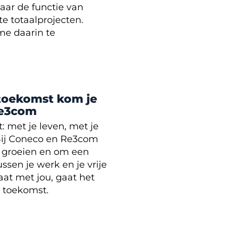
naar de functie van
te totaalprojecten.
me daarin te
e toekomst kom je
Re3com
t: met je leven, met je
Bij Coneco en Re3com
te groeien en om een
ssen je werk en je vrije
aat met jou, gaat het
e toekomst.