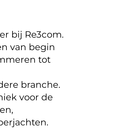
eer bij Re3com.
en van begin
ammeren tot
ndere branche.
niek voor de
en,
perjachten.