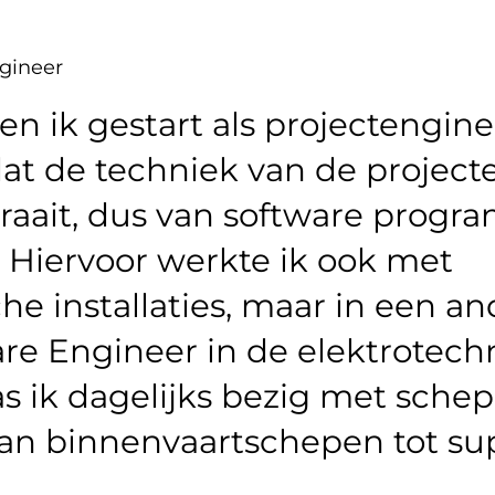
ngineer
ben ik gestart als projectengin
dat de techniek van de project
draait, dus van software progr
n. Hiervoor werkte ik ook met
he installaties, maar in een a
are Engineer in de elektrotech
s ik dagelijks bezig met schep
an binnenvaartschepen tot su