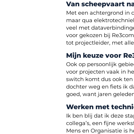
Van scheepvaart n
Met een achtergrond in 
maar qua elektrotechniek
veel met dataverbinding
voor gekozen bij Re3com t
tot projectleider, met al
Mijn keuze voor R
Ook op persoonlijk gebi
voor projecten vaak in h
switch komt dus ook ten 
dochter weg en fiets ik
goed, want jaren geleden
Werken met techni
Ik ben blij dat ik deze s
collega’s, een fijne wer
Mens en Organisatie is he