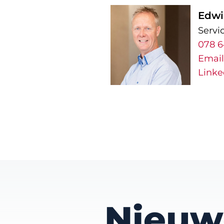
Edwi
Servi
078 6
Email
Linke
Nieuwe