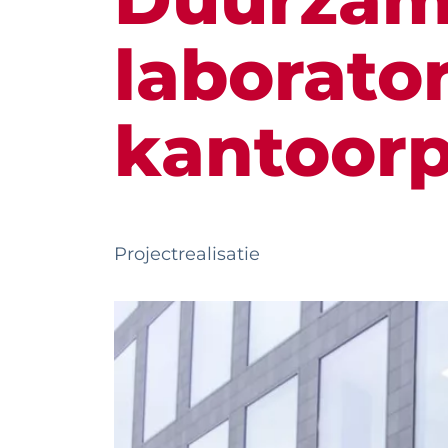
laborato
kantoor
Projectrealisatie