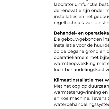
laboratoriumfunctie best
de renovatie zijn onder 
installaties en het geb
regeltechniek van de kli
Behandel- en operatiek
De gebouwgebonden install
installatie voor de huur
op de begane grond en d
operatiekamers met bijbe
warmteopwekking met één 
luchtbehandelingskast vo
Klimaatinstallatie met
Met het oog op duurzaam
warmteterugwinning en e
en koelmachine. Tevens z
waterbehandelingssysteem