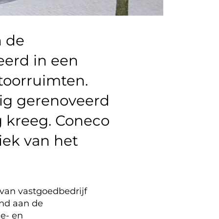
n de
erd in een
oorruimten.
dig gerenoveerd
g kreeg. Coneco
iek van het
van vastgoedbedrijf
and aan de
e- en