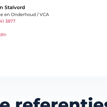
n Stalvord
ce en Onderhoud / VCA
41 3877
dIn
 referentie