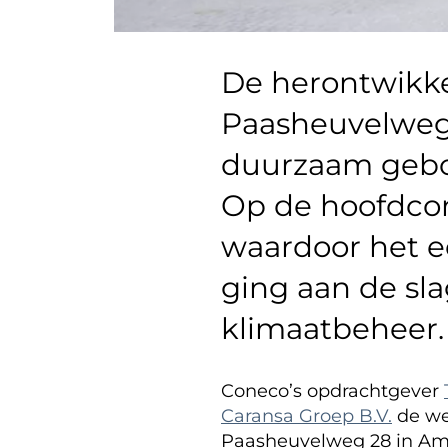
De herontwikke
Paasheuvelweg 
duurzaam gebo
Op de hoofdcon
waardoor het e
ging aan de sl
klimaatbeheer.
Coneco’s opdrachtgever
Caransa Groep B.V.
de we
Paasheuvelweg 28 in Am