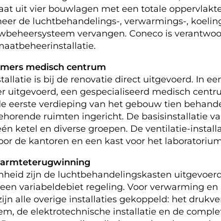
aat uit vier bouwlagen met een totale oppervlakte
meer de luchtbehandelings-, verwarmings-, koeling
ouwbeheersysteem vervangen. Coneco is verantwoor
maatbeheerinstallatie.
amers medisch centrum
atie is bij de renovatie direct uitgevoerd. In een
der uitgevoerd, een gespecialiseerd medisch cent
e eerste verdieping van het gebouw tien behan
horende ruimten ingericht. De basisinstallatie va
ketel en diverse groepen. De ventilatie-installa
or de kantoren en een kast voor het laboratorium
 warmteterugwinning
heid zijn de luchtbehandelingskasten uitgevoer
en variabeldebiet regeling. Voor verwarming en 
ijn alle overige installaties gekoppeld: het druk
, de elektrotechnische installatie en de complet